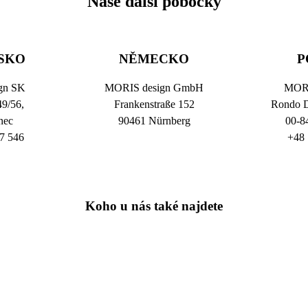
Naše další pobočky
SKO
NĚMECKO
P
gn SK
MORIS design GmbH
MORI
49/56,
Frankenstraße 152
Rondo D
nec
90461 Nürnberg
00-8
7 546
+48 
Koho u nás také najdete