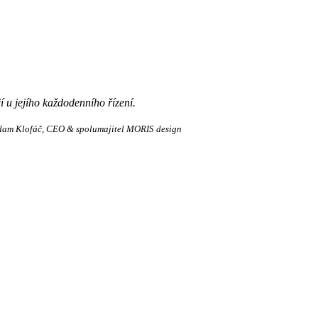
í u jejího každodenního řízení.
dam Klofáč
CEO & spolumajitel MORIS design