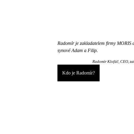
Radomír je zakladatelem firmy MORIS de
synové Adam a Filip.
Radomír Klofáč
CEO, za
Kdo je Radomír?