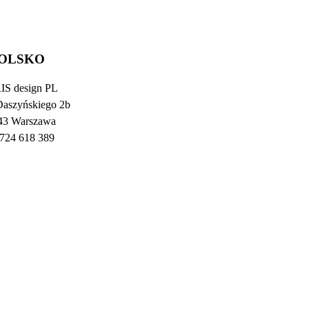
OLSKO
S design PL
aszyńskiego 2b
43 Warszawa
724 618 389