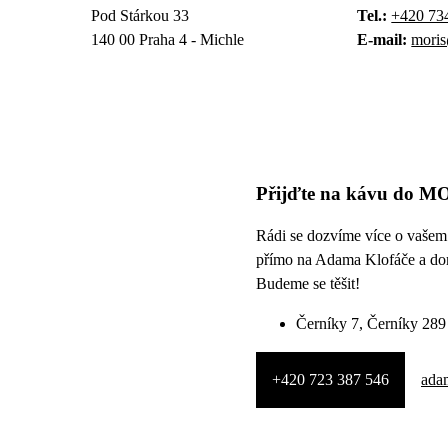
Pod Stárkou 33
Tel.:
+420 73
140 00 Praha 4 - Michle
E-mail:
mori
Přijďte na kávu do MO
Rádi se dozvíme více o vašem 
přímo na Adama Klofáče a do
Budeme se těšit!
Černíky 7, Černíky 289
+420 723 387 546
ada