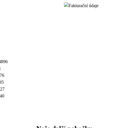
4896
3
76
95
27
640