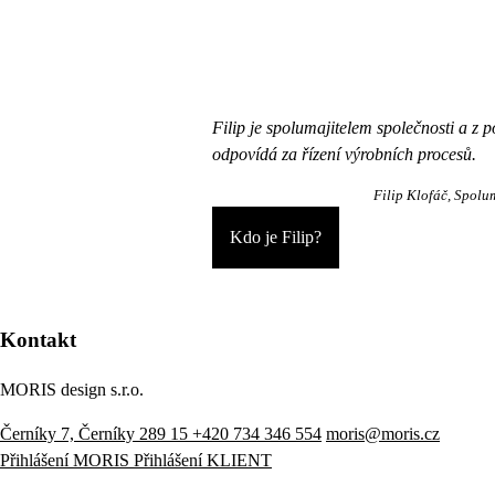
Filip je spolumajitelem společnosti a z p
odpovídá za řízení výrobních procesů.
Filip Klofáč
Spolum
Kdo je Filip?
Kontakt
MORIS design s.r.o.
Černíky 7, Černíky 289 15
+420 734 346 554
moris@moris.cz
Přihlášení MORIS
Přihlášení KLIENT