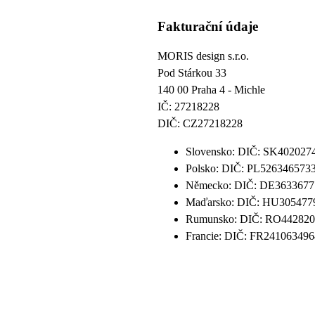
Fakturační údaje
MORIS design s.r.o.
Pod Stárkou 33
140 00 Praha 4 - Michle
IČ: 27218228
DIČ: CZ27218228
Slovensko: DIČ: SK402027
Polsko: DIČ: PL526346573
Německo: DIČ: DE3633677
Maďarsko: DIČ: HU305477
Rumunsko: DIČ: RO442820
Francie: DIČ: FR24106349