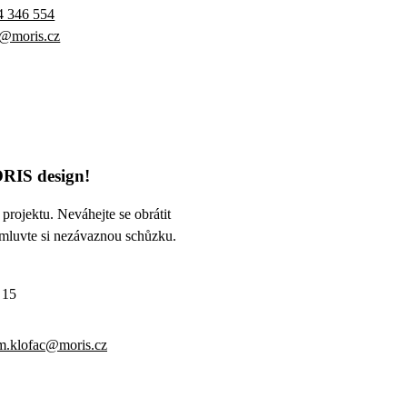
4 346 554
s@moris.cz
RIS design!
projektu. Neváhejte se obrátit
mluvte si nezávaznou schůzku.
 15
m.klofac@moris.cz