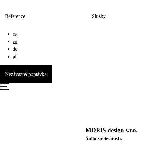
Reference
Služby
cs
en
de
pl
Nezávazná poptávka
MORIS design s.r.o.
Sídlo společnosti: