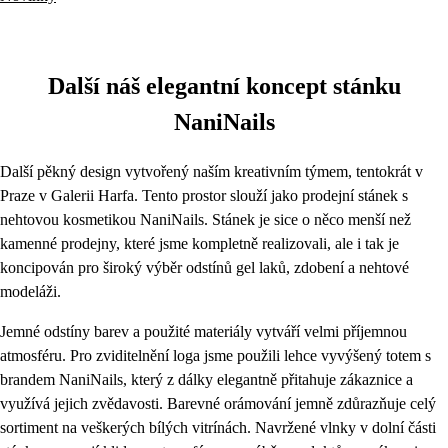
Další náš elegantní koncept stánku
NaniNails
Další pěkný design vytvořený naším kreativním týmem, tentokrát v
Praze v Galerii Harfa. Tento prostor slouží jako prodejní stánek s
nehtovou kosmetikou NaniNails. Stánek je sice o něco menší než
kamenné prodejny, které jsme kompletně realizovali, ale i tak je
koncipován pro široký výběr odstínů gel laků, zdobení a nehtové
modeláži.
Jemné odstíny barev a použité materiály vytváří velmi příjemnou
atmosféru. Pro zviditelnění loga jsme použili lehce vyvýšený totem s
brandem NaniNails, který z dálky elegantně přitahuje zákaznice a
využívá jejich zvědavosti. Barevné orámování jemně zdůrazňuje celý
sortiment na veškerých bílých vitrínách. Navržené vlnky v dolní části