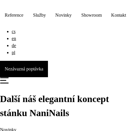
Reference
Služby
Novinky
Showroom
Kontakt
cs
en
de
pl
Nezávazná poptávka
Další náš elegantní koncept
stánku NaniNails
Novinky