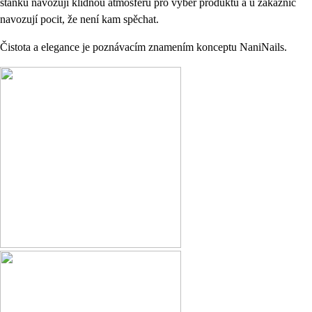
stánku navozují klidnou atmosféru pro výběr produktů a u zákaznic
navozují pocit, že není kam spěchat.
Čistota a elegance je poznávacím znamením konceptu NaniNails.