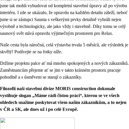
jsme tak mohli vybudovat od kompletní stavební úpravy až po výrobu
interiéru. I zde se ukázalo, že opravdu na každém detailu záleží, neboť
jsme si se zástupci Saunia s veškerými prvky detailně vyhráli nejen
výrobně a technologicky, ale jako vždy i stavebně. Díky tomu se celý
saunový svět stává opravdu výjimečným prostorem pro Relax.
Naše cesta byla náročná, celá výstavba trvala 5 měsíců, ale výsledek je
skvělý! Podívejte se na fotky níže.
Držíme projektu palce ať má mnoho spokojených a nových zákazníků.
Zaměstnancům přejeme ať se jim v takto krásném prostoru pracuje
pohodlně a s úsměvem se starají o zákazníky.
Filozofii naší stavební divize MORIS construction dokonale
vystihuje slogan „Máme rádi čistou práci“, kterou se ve všech
ohledech snažíme poskytovat všem našim zákazníkům, a to nejen
v ČR a SK, ale dnes už i po celé Evropě.