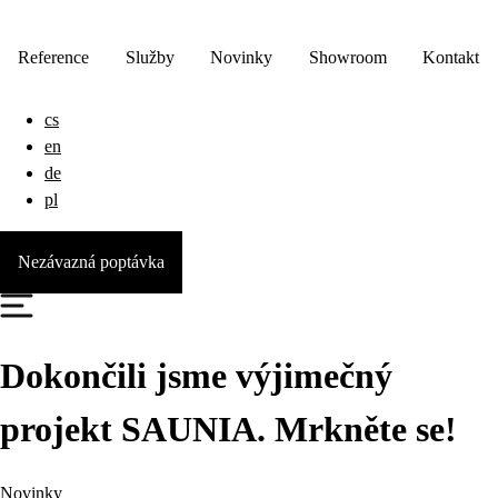
Reference
Služby
Novinky
Showroom
Kontakt
cs
en
de
pl
Nezávazná poptávka
Dokončili jsme výjimečný
projekt SAUNIA. Mrkněte se!
Novinky