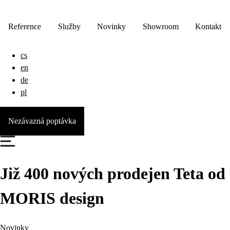
Reference
Služby
Novinky
Showroom
Kontakt
cs
en
de
pl
Nezávazná poptávka
Již 400 nových prodejen Teta od
MORIS design
Novinky