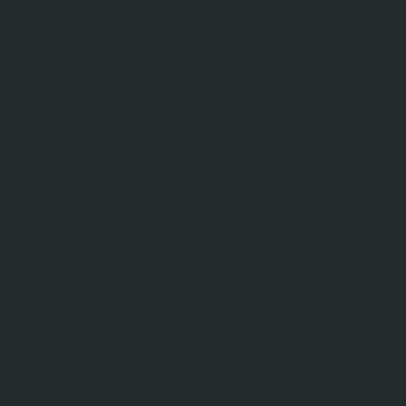
REFERENCE
SLUŽBY
NOVINKY
SHOWROOM
KONTAKT