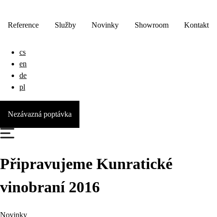
Reference
Služby
Novinky
Showroom
Kontakt
cs
en
de
pl
Nezávazná poptávka
Připravujeme Kunratické
vinobraní 2016
Novinky