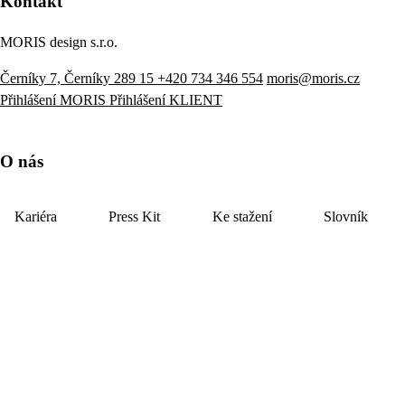
Kontakt
MORIS design s.r.o.
Černíky 7, Černíky 289 15
+420 734 346 554
moris@moris.cz
Přihlášení MORIS
Přihlášení KLIENT
O nás
Kariéra
Press Kit
Ke stažení
Slovník
Jak na brief
YouTube
LinkedIn
Podívejte se na náš e-shop