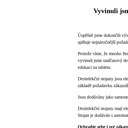
Vyvinuli j
Úspěšně jsme dokončili vývo
splňuje nejnáročnější požad
Protože víme, že mnoho fir
vyvinuli jsme nadčasový de
edukaci na tabletu.
Desinfekční stojany jsou el
základě požadavku zákazní
Jsou dodávány jako samostoj
Desinfekční stojany mají el
Stojan je dodáván s autom
Ochraňte sebe i své zákaz