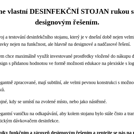
sme vlastní DESINFEKČNÍ STOJAN rukou s
designovým řešením.
j a testování desinfekčního stojanu, který je v dnešní době nejen velmi
avky nejen na funkčnost, ale hlavně na designové a nadčasové řešení.
em chce maximálně využít investované prostředky vložené do nákupu d
sign s přidanou hodnotou ve formě možnosti edukace na plexiskle s lo
egantně zpracované, mají subtilní, ale velmi pevnou konstrukci s možno
ků.
né, kdy se umístí na zvolené místo, nebo jako nástěnné.
egantní vaničku na odkapávání, aby kolem stojanu bylo stále čisto a tra
atickým dávkovačem desinfekce.
níky funkčním a zároveň designovým řešením a zeptejte se nás na 