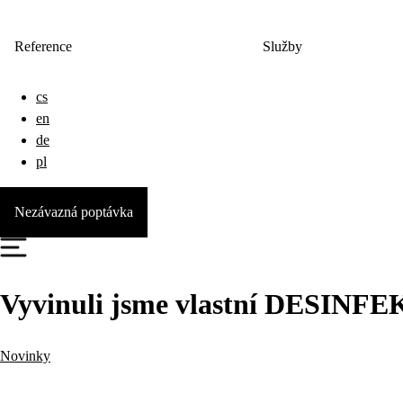
Reference
Služby
cs
en
de
pl
Nezávazná poptávka
Vyvinuli jsme vlastní DESINFE
Novinky