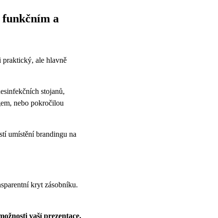
 funkčním a
 praktický, ale hlavně
esinfekčních stojanů,
gem, nebo pokročilou
stí umístění brandingu na
nsparentní kryt zásobníku.
možnosti vaší prezentace.