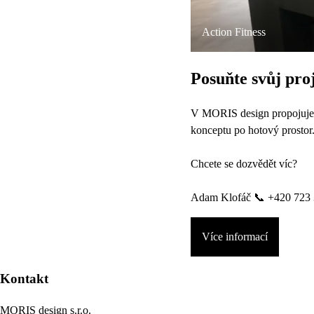
Action Fitness
Posuňte svůj pro
V MORIS design propojujeme
konceptu po hotový prostor
Chcete se dozvědět víc?
Adam Klofáč 📞 +420 723 
Více informací
Kontakt
MORIS design s.r.o.