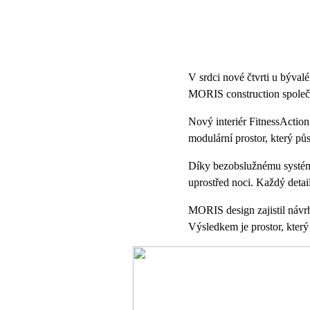
V srdci nové čtvrti u býva
MORIS construction společně
Nový interiér FitnessAction
modulární prostor, který půs
Díky bezobslužnému systému
uprostřed noci. Každý detai
MORIS design zajistil návrh
Výsledkem je prostor, který