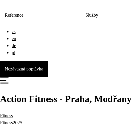
Reference
Služby
cs
en
de
pl
Nezávazná poptávka
Action Fitness - Praha, Modřan
Fitness
Fitness
2025