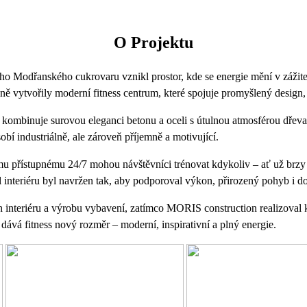
O Projektu
lého Modřanského cukrovaru vznikl prostor, kde se energie mění v záži
 vytvořily moderní fitness centrum, které spojuje promyšlený design,
 kombinuje surovou eleganci betonu a oceli s útulnou atmosférou dřeva
obí industriálně, ale zároveň příjemně a motivující.
 přístupnému 24/7 mohou návštěvníci trénovat kdykoliv – ať už brzy 
l interiéru byl navržen tak, aby podporoval výkon, přirozený pohyb i do
 interiéru a výrobu vybavení, zatímco MORIS construction realizoval k
 dává fitness nový rozměr – moderní, inspirativní a plný energie.