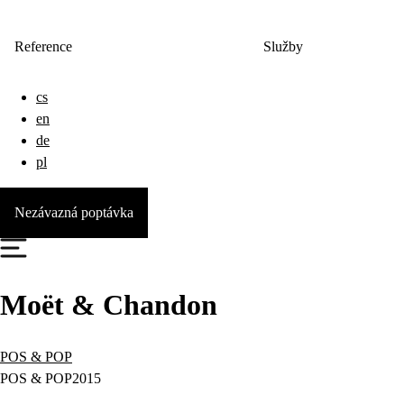
Reference
Služby
cs
en
de
pl
Nezávazná poptávka
Moët & Chandon
POS & POP
POS & POP
2015