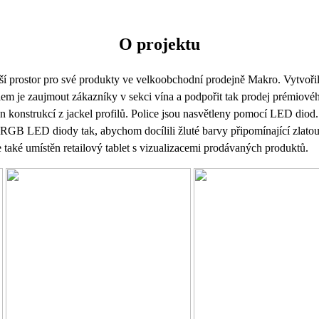
O projektu
ětší prostor pro své produkty ve velkoobchodní prodejně Makro. Vytvoři
elem je zaujmout zákazníky v sekci vína a podpořit tak prodej prémio
en konstrukcí z jackel profilů. Police jsou nasvětleny pomocí LED diod.
 LED diody tak, abychom docílili žluté barvy připomínající zlato
 také umístěn retailový tablet s vizualizacemi prodávaných produktů.