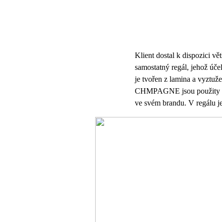
Klient dostal k dispozici v
samostatný regál, jehož úč
je tvořen z lamina a vyztuž
CHMPAGNE jsou použity RGB
ve svém brandu. V regálu je