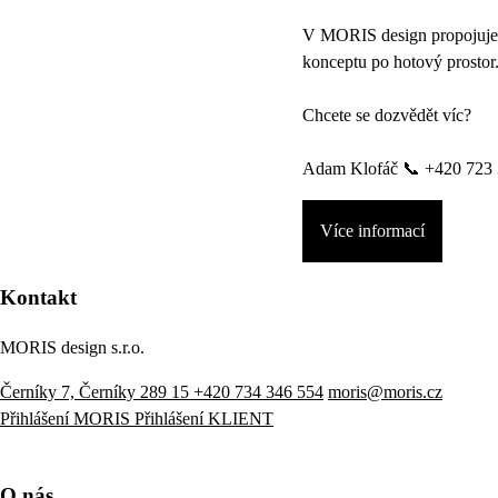
V MORIS design propojujeme
konceptu po hotový prostor
Chcete se dozvědět víc?
Adam Klofáč 📞 +420 723 
Více informací
Kontakt
MORIS design s.r.o.
Černíky 7, Černíky 289 15
+420 734 346 554
moris@moris.cz
Přihlášení MORIS
Přihlášení KLIENT
O nás