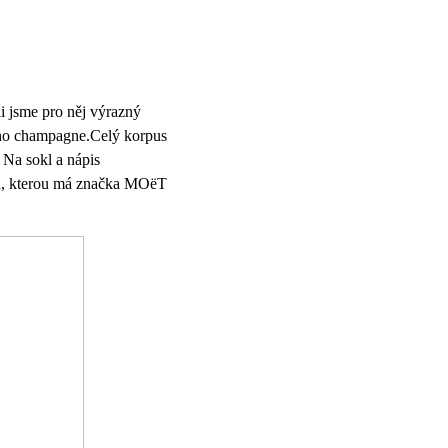
li jsme pro něj výrazný
vého champagne.Celý korpus
 Na sokl a nápis
u, kterou má značka MOëT