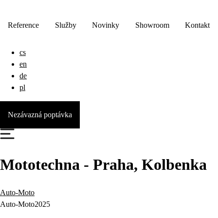
Reference
Služby
Novinky
Showroom
Kontakt
cs
en
de
pl
Nezávazná poptávka
Mototechna - Praha, Kolbenka
Auto-Moto
Auto-Moto
2025