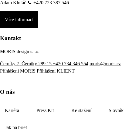
Adam Klofáč 📞 +420 723 387 546
Více informací
Kontakt
MORIS design s.r.o.
Černíky 7, Černíky 289 15
+420 734 346 554
moris@moris.cz
Přihlášení MORIS
Přihlášení KLIENT
O nás
Kariéra
Press Kit
Ke stažení
Slovník
Jak na brief