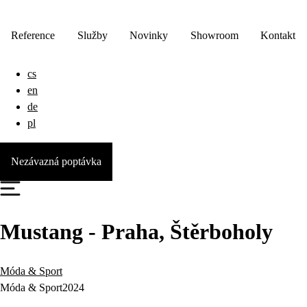
Reference
Služby
Novinky
Showroom
Kontakt
cs
en
de
pl
Nezávazná poptávka
Mustang - Praha, Štěrboholy
Móda & Sport
Móda & Sport
2024