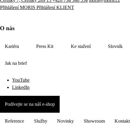
Černíky 7, Černíky 289 15
+420 734 346 554
moris@moris.cz
Přihlášení MORIS
Přihlášení KLIENT
O nás
Kariéra
Press Kit
Ke stažení
Slovník
Jak na brief
YouTube
LinkedIn
Podívejte se na náš e-shop
Reference
Služby
Novinky
Showroom
Kontakt