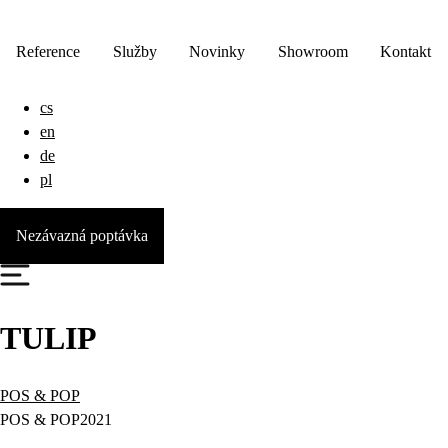
Reference
Služby
Novinky
Showroom
Kontakt
cs
en
de
pl
Nezávazná poptávka
TULIP
POS & POP
POS & POP
2021