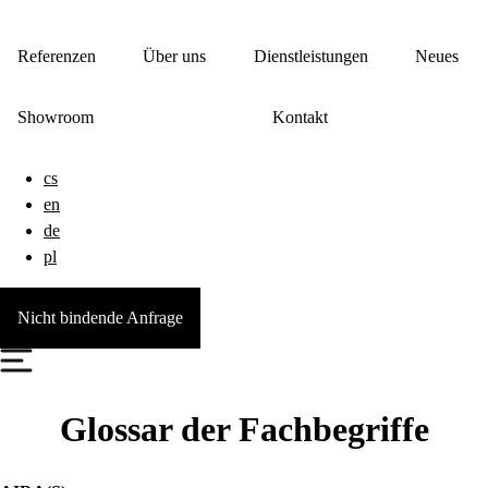
Referenzen
Über uns
Dienstleistungen
Neues
Showroom
Kontakt
cs
en
de
pl
Nicht bindende Anfrage
Glossar der Fachbegriffe