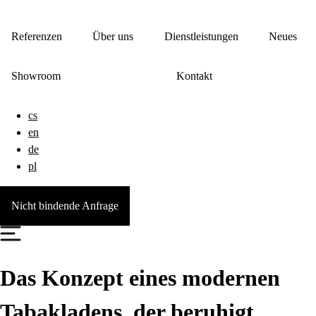
Referenzen
Über uns
Dienstleistungen
Neues
Showroom
Kontakt
cs
en
de
pl
Nicht bindende Anfrage
Das Konzept eines modernen
Tabakladens, der beruhigt