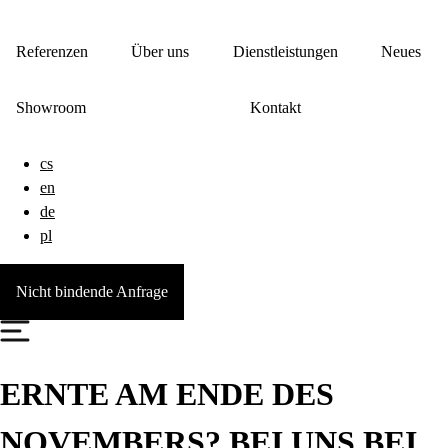
Referenzen
Über uns
Dienstleistungen
Neues
Showroom
Kontakt
cs
en
de
pl
Nicht bindende Anfrage
ERNTE AM ENDE DES
NOVEMBERS? BEI UNS BEI