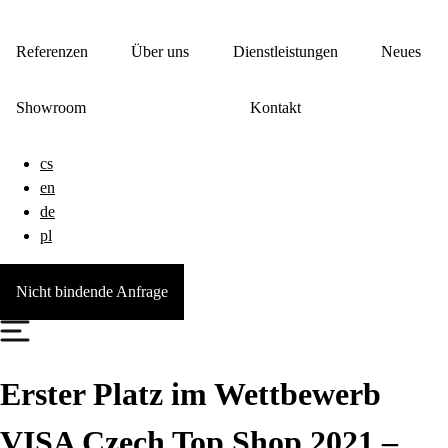
Referenzen
Über uns
Dienstleistungen
Neues
Showroom
Kontakt
cs
en
de
pl
Nicht bindende Anfrage
Erster Platz im Wettbewerb
VISA Czech Top Shop 2021 –