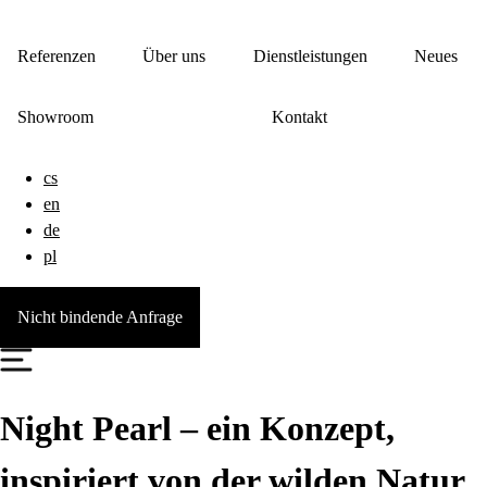
Referenzen
Über uns
Dienstleistungen
Neues
Showroom
Kontakt
cs
en
de
pl
Nicht bindende Anfrage
Night Pearl – ein Konzept,
inspiriert von der wilden Natur