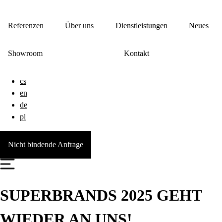
Referenzen
Über uns
Dienstleistungen
Neues
Showroom
Kontakt
cs
en
de
pl
Nicht bindende Anfrage
SUPERBRANDS 2025 GEHT
WIEDER AN UNS!