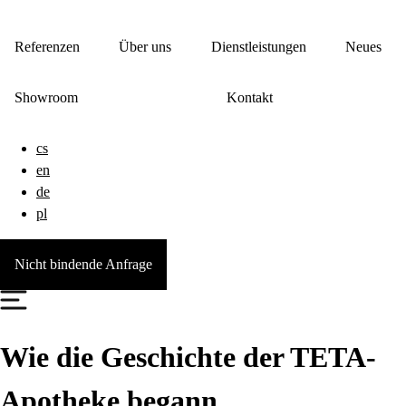
Referenzen
Über uns
Dienstleistungen
Neues
Showroom
Kontakt
cs
en
de
pl
Nicht bindende Anfrage
Wie die Geschichte der TETA-
Apotheke begann...