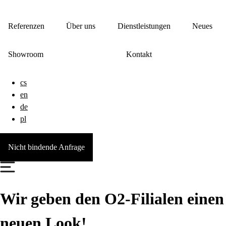
Referenzen
Über uns
Dienstleistungen
Neues
Showroom
Kontakt
cs
en
de
pl
Nicht bindende Anfrage
Wir geben den O2-Filialen einen
neuen Look!