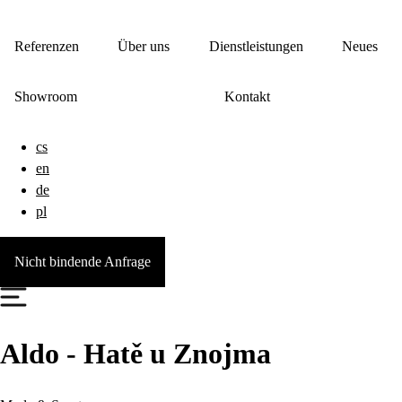
Referenzen
Über uns
Dienstleistungen
Neues
Showroom
Kontakt
cs
en
de
pl
Nicht bindende Anfrage
Aldo - Hatě u Znojma