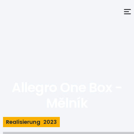
Allegro One Box -
Mělník
2023