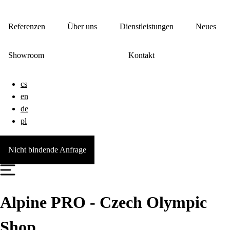
Referenzen
Über uns
Dienstleistungen
Neues
Showroom
Kontakt
cs
en
de
pl
Nicht bindende Anfrage
Alpine PRO - Czech Olympic
Shop