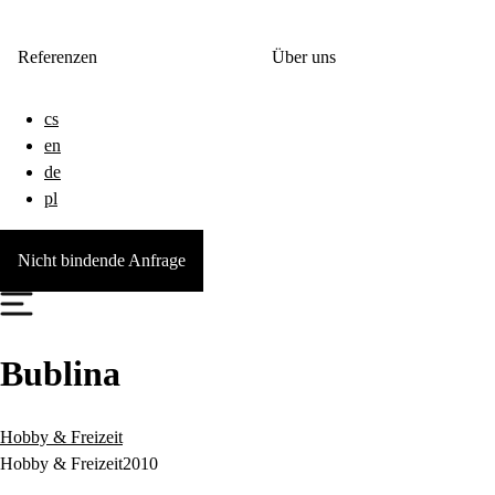
Referenzen
Über uns
cs
en
de
pl
Nicht bindende Anfrage
Bublina
Hobby & Freizeit
Hobby & Freizeit
2010