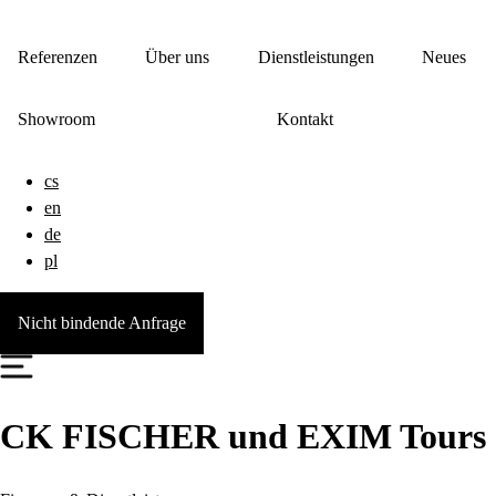
Referenzen
Über uns
Dienstleistungen
Neues
Showroom
Kontakt
cs
en
de
pl
Nicht bindende Anfrage
CK FISCHER und EXIM Tours