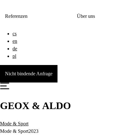
Referenzen
Über uns
cs
en
de
pl
Nicht bindende Anfrage
GEOX & ALDO
Mode & Sport
Mode & Sport
2023