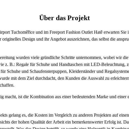
Über das Projekt
port Tuchoměřice und im Freeport Fashion Outlet Hatě erwarten Sie 
hr originelles Design und ihr Angebot auszeichnen, das selbst die ansp
reitung wurden viele gründliche Schritte unternommen, wobei wir die
 wie z. B.: Regale für Schuhe und Handtaschen mit LED-Beleuchtung, z
 für Schuhe und Schaufensterpuppen, Kleiderständer und Regalsysteme
wurde mit dem Ziel durchdacht, den Kunden die Auswahl zu erleichtern 
chaffen.
tig macht, ist die Kombination aus einer bedeutenden Marke und einer
ekts gelang es, die Kosten im Vergleich zu anderen Projekten auf eine
ichts der hohen Qualität der Arbeit ein bemerkenswerter Erfolg ist. D
ggestellt. Was das Design betrifft, so wurde eine Holzoptik in Kombinat