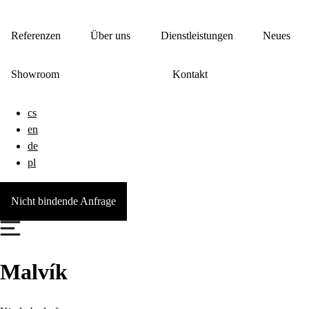
Referenzen
Über uns
Dienstleistungen
Neues
Showroom
Kontakt
cs
en
de
pl
Nicht bindende Anfrage
Malvík