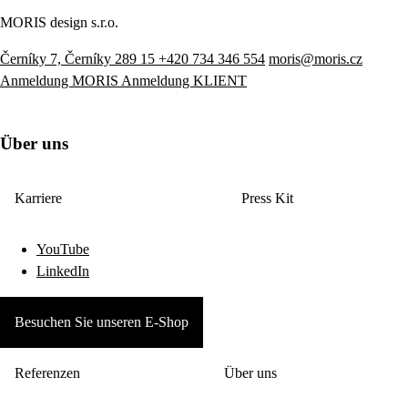
MORIS design s.r.o.
Černíky 7, Černíky 289 15
+420 734 346 554
moris@moris.cz
Anmeldung MORIS
Anmeldung KLIENT
Über uns
Karriere
Press Kit
YouTube
LinkedIn
Besuchen Sie unseren E-Shop
Referenzen
Über uns