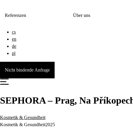
Referenzen
Über uns
cs
en
de
pl
Nicht bindende Anfrage
SEPHORA – Prag, Na Příkopec
Kosmetik & Gesundheit
Kosmetik & Gesundheit
2025