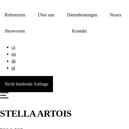
Referenzen
Über uns
Dienstleistungen
Neues
Showroom
Kontakt
cs
en
de
pl
Nicht bindende Anfrage
STELLA ARTOIS