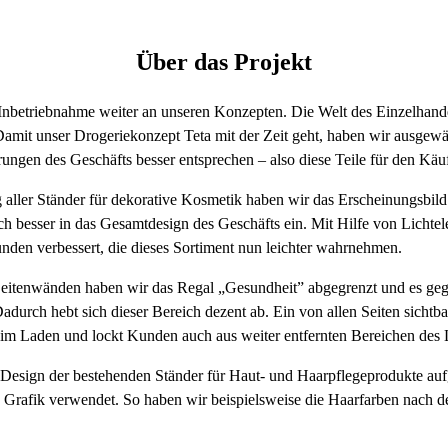
Über das Projekt
Inbetriebnahme weiter an unseren Konzepten. Die Welt des Einzelhandel
mit unser Drogeriekonzept Teta mit der Zeit geht, haben wir ausgewäh
ungen des Geschäfts besser entsprechen – also diese Teile für den Käu
 aller Ständer für dekorative Kosmetik haben wir das Erscheinungsbild
 sich besser in das Gesamtdesign des Geschäfts ein. Mit Hilfe von Licht
en verbessert, die dieses Sortiment nun leichter wahrnehmen.
 Seitenwänden haben wir das Regal „Gesundheit” abgegrenzt und es ge
durch hebt sich dieser Bereich dezent ab. Ein von allen Seiten sichtb
g im Laden und lockt Kunden auch aus weiter entfernten Bereichen des 
s Design der bestehenden Ständer für Haut- und Haarpflegeprodukte auf
 Grafik verwendet. So haben wir beispielsweise die Haarfarben nach d