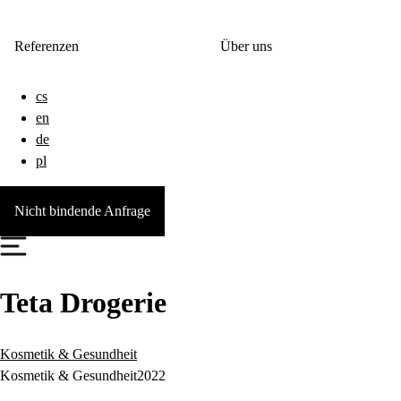
Referenzen
Über uns
cs
en
de
pl
Nicht bindende Anfrage
Teta Drogerie
Kosmetik & Gesundheit
Kosmetik & Gesundheit
2022