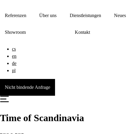
Referenzen
Über uns
Dienstleistungen
Neues
Showroom
Kontakt
cs
en
de
pl
Nicht bindende Anfrage
Time of Scandinavia