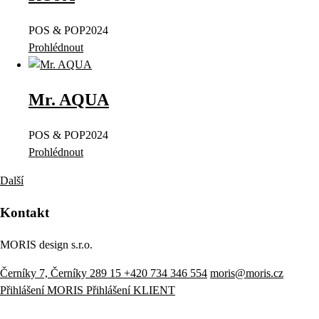
POS & POP
2024
Prohlédnout
Mr. AQUA
POS & POP
2024
Prohlédnout
Další
Kontakt
MORIS design s.r.o.
Černíky 7, Černíky 289 15
+420 734 346 554
moris@moris.cz
Přihlášení MORIS
Přihlášení KLIENT