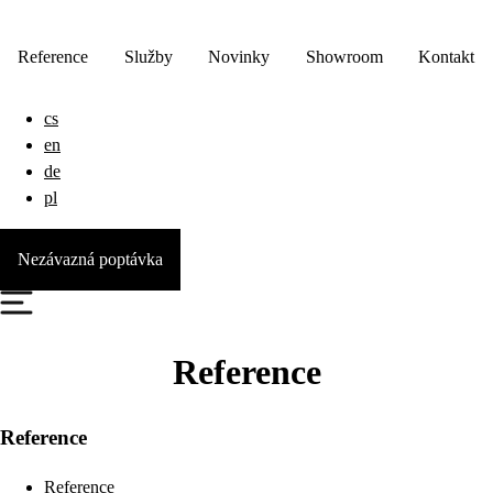
Reference
Služby
Novinky
Showroom
Kontakt
cs
en
de
pl
Nezávazná poptávka
Reference
Reference
Reference