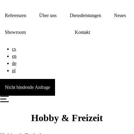
Referenzen
Über uns
Dienstleistungen
Neues
Showroom
Kontakt
cs
en
de
pl
Nicht bindende Anfrage
Hobby & Freizeit