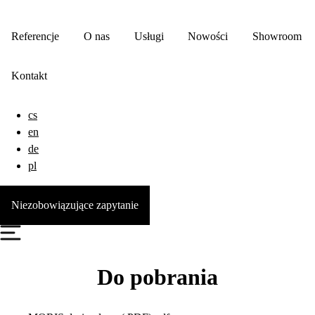
Referencje
O nas
Usługi
Nowości
Showroom
Kontakt
cs
en
de
pl
Niezobowiązujące zapytanie
Do pobrania