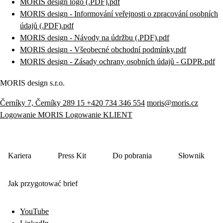
MORIS design logo (.PDF)
.
pdf
MORIS design - Informování veřejnosti o zpracování osobních
údajů (.PDF)
.
pdf
MORIS design - Návody na údržbu (.PDF)
.
pdf
MORIS design - Všeobecné obchodní podmínky
.
pdf
MORIS design - Zásady ochrany osobních údajů - GDPR
.
pdf
MORIS design s.r.o.
Černíky 7, Černíky 289 15
+420 734 346 554
moris@moris.cz
Logowanie MORIS
Logowanie KLIENT
Kariera
Press Kit
Do pobrania
Słownik
Jak przygotować brief
YouTube