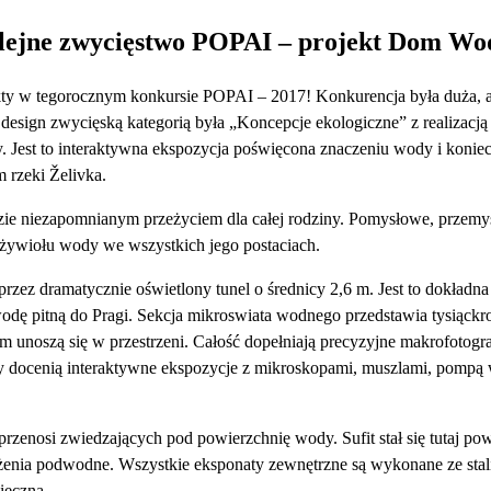
lejne zwycięstwo POPAI – projekt Dom Wo
y w tegorocznym konkursie POPAI – 2017! Konkurencja była duża, al
 design zwycięską kategorią była „Koncepcje ekologiczne” z realizacj
est to interaktywna ekspozycja poświęcona znaczeniu wody i koniecz
 rzeki Želivka.
 niezapomnianym przeżyciem dla całej rodziny. Pomysłowe, przemyś
 żywiołu wody we wszystkich jego postaciach.
przez dramatycznie oświetlony tunel o średnicy 2,6 m. Jest to dokładn
dę pitną do Pragi. Sekcja mikroswiata wodnego przedstawia tysiąckr
em unoszą się w przestrzeni. Całość dopełniają precyzyjne makrofotogr
y docenią interaktywne ekspozycje z mikroskopami, muszlami, pompą
przenosi zwiedzających pod powierzchnię wody. Sufit stał się tutaj po
rażenia podwodne. Wszystkie eksponaty zewnętrzne są wykonane ze stali
pieczna.