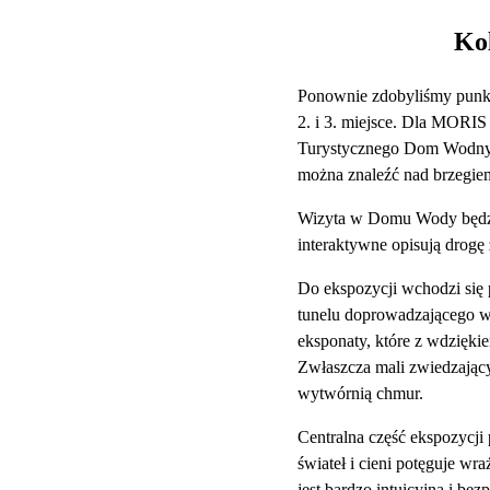
Ko
Ponownie zdobyliśmy punkt
2. i 3. miejsce. Dla MORIS
Turystycznego Dom Wodny. J
można znaleźć nad brzegiem
Wizyta w Domu Wody będzie
interaktywne opisują drogę
Do ekspozycji wchodzi się 
tunelu doprowadzającego wo
eksponaty, które z wdzięki
Zwłaszcza mali zwiedzając
wytwórnią chmur.
Centralna część ekspozycji 
świateł i cieni potęguje w
jest bardzo intuicyjna i bez