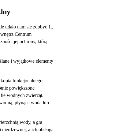
dny
e udało nam się zdobyć 1.,
ą wnętrz Centrum
ności jej ochrony, którą
lane i wyjątkowe elementy
a kopia funkcjonalnego
otnie powiększone
afie wodnych zwierząt.
 wodną, płynącą wodą lub
wierzchnią wody, a gra
 nierdzewnej, a ich obsługa