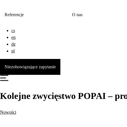
Referencje
O nas
cs
en
de
pl
Niezobowiązujące zapytanie
Kolejne zwycięstwo POPAI – p
Nowości