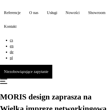
Referencje
O nas
Usługi
Nowości
Showroom
Kontakt
cs
en
de
pl
Niezobowiązujące zapytanie
MORIS design zaprasza na
Wielką imprezę networkingową