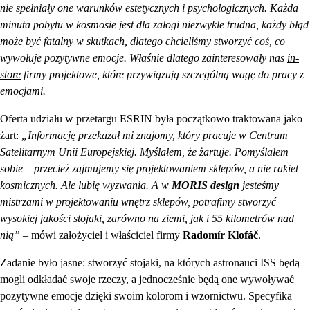
nie spełniały one warunków estetycznych i psychologicznych. Każda
minuta pobytu w kosmosie jest dla załogi niezwykle trudna, każdy błąd
może być fatalny w skutkach, dlatego chcieliśmy stworzyć coś, co
wywołuje pozytywne emocje. Właśnie dlatego zainteresowały nas
in-
store
firmy projektowe, które przywiązują szczególną wagę do pracy z
emocjami.
Oferta udziału w przetargu ESRIN była początkowo traktowana jako
żart:
„Informację przekazał mi znajomy, który pracuje w Centrum
Satelitarnym Unii Europejskiej. Myślałem, że żartuje. Pomyślałem
sobie – przecież zajmujemy się projektowaniem sklepów, a nie rakiet
kosmicznych. Ale lubię wyzwania. A w
MORIS design
jesteśmy
mistrzami w projektowaniu wnętrz sklepów, potrafimy stworzyć
wysokiej jakości stojaki, zarówno na ziemi, jak i 55 kilometrów nad
nią” –
mówi założyciel i właściciel firmy
Radomír Klofáč
.
Zadanie było jasne: stworzyć stojaki, na których astronauci ISS będą
mogli odkładać swoje rzeczy, a jednocześnie będą one wywoływać
pozytywne emocje dzięki swoim kolorom i wzornictwu. Specyfika