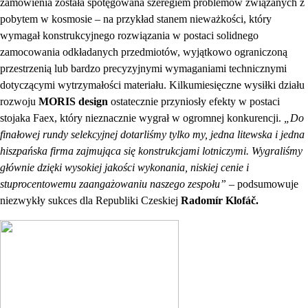
zamówienia została spotęgowana szeregiem problemów związanych z
pobytem w kosmosie – na przykład stanem nieważkości, który
wymagał konstrukcyjnego rozwiązania w postaci solidnego
zamocowania odkładanych przedmiotów, wyjątkowo ograniczoną
przestrzenią lub bardzo precyzyjnymi wymaganiami technicznymi
dotyczącymi wytrzymałości materiału. Kilkumiesięczne wysiłki działu
rozwoju
MORIS design
ostatecznie przyniosły efekty w postaci
stojaka Faex, który nieznacznie wygrał w ogromnej konkurencji.
„Do
finałowej rundy selekcyjnej dotarliśmy tylko my, jedna litewska i jedna
hiszpańska firma zajmująca się konstrukcjami lotniczymi. Wygraliśmy
głównie dzięki wysokiej jakości wykonania, niskiej cenie i
stuprocentowemu zaangażowaniu naszego zespołu”
– podsumowuje
niezwykły sukces dla Republiki Czeskiej
Radomír Klofáč.