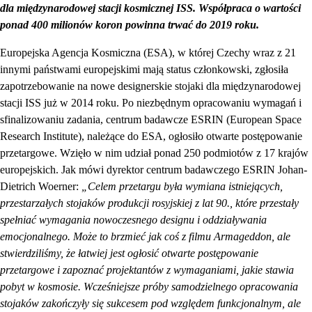
dla międzynarodowej stacji kosmicznej ISS. Współpraca o wartości
ponad 400 milionów koron powinna trwać do 2019 roku.
Europejska Agencja Kosmiczna (ESA), w której Czechy wraz z 21
innymi państwami europejskimi mają status członkowski, zgłosiła
zapotrzebowanie na nowe designerskie stojaki dla międzynarodowej
stacji ISS już w 2014 roku. Po niezbędnym opracowaniu wymagań i
sfinalizowaniu zadania, centrum badawcze ESRIN (European Space
Research Institute), należące do ESA, ogłosiło otwarte postępowanie
przetargowe. Wzięło w nim udział ponad 250 podmiotów z 17 krajów
europejskich. Jak mówi dyrektor centrum badawczego ESRIN Johan-
Dietrich Woerner:
„Celem przetargu była wymiana istniejących,
przestarzałych stojaków produkcji rosyjskiej z lat 90., które przestały
spełniać wymagania nowoczesnego designu i oddziaływania
emocjonalnego. Może to brzmieć jak coś z filmu Armageddon, ale
stwierdziliśmy, że łatwiej jest ogłosić otwarte postępowanie
przetargowe i zapoznać projektantów z wymaganiami, jakie stawia
pobyt w kosmosie. Wcześniejsze próby samodzielnego opracowania
stojaków zakończyły się sukcesem pod względem funkcjonalnym, ale