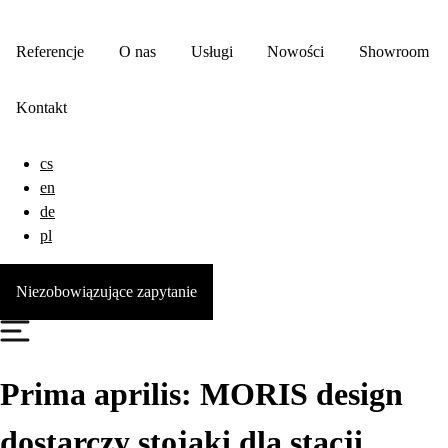
Referencje
O nas
Usługi
Nowości
Showroom
Kontakt
cs
en
de
pl
Niezobowiązujące zapytanie
Prima aprilis: MORIS design
dostarczy stojaki dla stacji