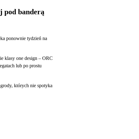
ej pod banderą
eka ponownie tydzień na
wie klasy one design – ORC
regatach lub po prostu
grody, których nie spotyka