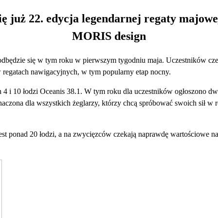
ę już 22. edycja legendarnej regaty majow
MORIS design
odbędzie się w tym roku w pierwszym tygodniu maja. Uczestników cz
w regatach nawigacyjnych, w tym popularny etap nocny.
 4 i 10 łodzi Oceanis 38.1. W tym roku dla uczestników ogłoszono d
eznaczona dla wszystkich żeglarzy, którzy chcą spróbować swoich sił w 
est ponad 20 łodzi, a na zwycięzców czekają naprawdę wartościowe na