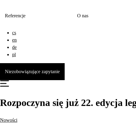
Referencje
O nas
cs
en
de
pl
Niezobowiązujące zapytanie
Rozpoczyna się już 22. edycja 
Nowości