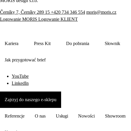
MORIS design s.r.o.
Černíky 7, Černíky 289 15
+420 734 346 554
moris@moris.cz
Logowanie MORIS
Logowanie KLIENT
Kariera
Press Kit
Do pobrania
Słownik
Jak przygotować brief
YouTube
LinkedIn
Zajrzyj do naszego e-sklepu
Referencje
O nas
Usługi
Nowości
Showroom