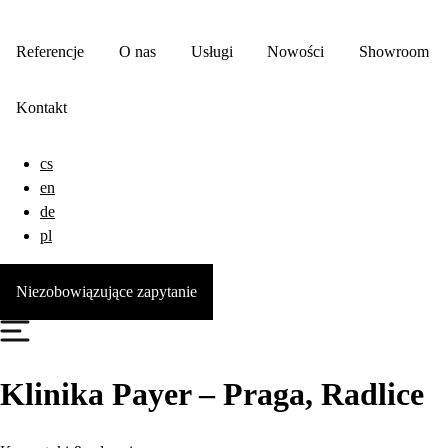
Referencje
O nas
Usługi
Nowości
Showroom
Kontakt
cs
en
de
pl
Niezobowiązujące zapytanie
Klinika Payer – Praga, Radlice