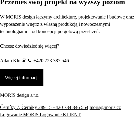
Przenieś swój projekt na wyższy poziom
W MORIS design łączymy architekturę, projektowanie i budowę oraz
wyposażenie wnętrz z własną produkcją i nowoczesnymi
technologiami – od koncepcji po gotową przestrzeń.
Chcesz dowiedzieć się więcej?
Adam Klofáč 📞 +420 723 387 546
Więcej informacji
MORIS design s.r.o.
Černíky 7, Černíky 289 15
+420 734 346 554
moris@moris.cz
Logowanie MORIS
Logowanie KLIENT