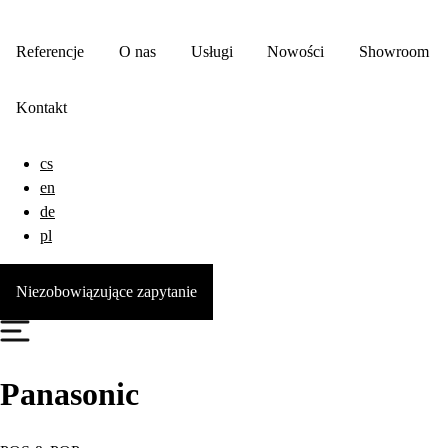
Referencje
O nas
Usługi
Nowości
Showroom
Kontakt
cs
en
de
pl
Niezobowiązujące zapytanie
Panasonic