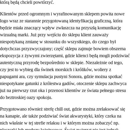
którą będą chcieli powtórzyć.
Klientów przed ogromnym i wyrafinowanym sklepem powita nowe
logo wraz ze starannie przygotowaną identyfikacją graficzną, która
będzie miała znaczący wpływ zwłaszcza na przyszłą komunikację
wizualną marki. Już przy wejściu do sklepu klient zauważy
niespotykaną zmianę w stosunku do wszystkiego, do czego był
dotychczas przyzwyczajony; część sklepu zajmuje bowiem obszerna
ekspozycja z żywymi zwierzętami, gdzie klienci będą mogli podziwiać
autentyczną przyrodę bezpośrednio w sklepie. Niezależnie od tego,
czy jest to wybieg dla świnek morskich i królików, woliery z
papugami ara, czy symulacja pustyni Sonora, gdzie można spotkać
niespotykane gatunki z królestwa gadów, otoczenie sklepu zachwyca
już na pierwszy rzut oka i przenosi klientów ze świata pełnego stresu
do beztroskiej oazy spokoju.
Przygotowano również strefę chill out, gdzie można zrelaksować się
na kanapie, ale także podziwiać świat akwarystyki, który czeka na
nich właśnie w tej strefie relaksu i w którym można zobaczyć np.
płaszczki lub meduzy księżycowe. Świat zwierząt nie jest jednak