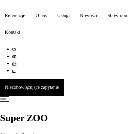
Referencje
O nas
Usługi
Nowości
Showroom
Kontakt
cs
en
de
pl
Niezobowiązujące zapytanie
Super ZOO