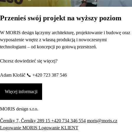
Przenieś swój projekt na wyższy poziom
W MORIS design łączymy architekturę, projektowanie i budowę oraz
wyposażenie wnętrz z własną produkcją i nowoczesnymi
technologiami – od koncepcji po gotową przestrzeń.
Chcesz dowiedzieć się więcej?
Adam Klofáč 📞 +420 723 387 546
Więcej informacji
MORIS design s.r.o.
Černíky 7, Černíky 289 15
+420 734 346 554
moris@moris.cz
Logowanie MORIS
Logowanie KLIENT